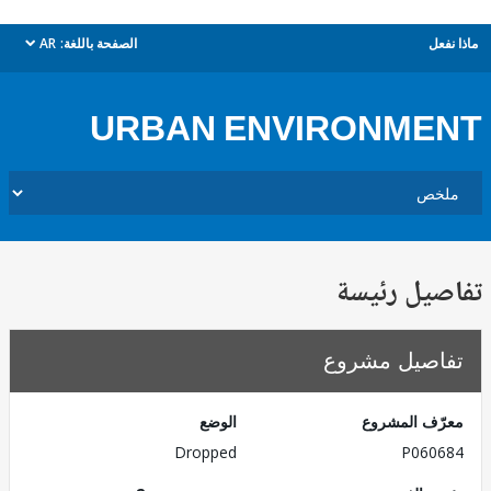
ل
الصفحة باللغة:
AR
dropdown
URBAN ENVIRONME
يل رئيسة
صيل مشروع
ف المشروع
الوضع
Dropped
P060