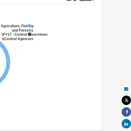
 Agriculture, Fishing
and Forestry
FY17 - Central Government
(Central Agencies
)
بريد الكتروني
Tweet
طباعة
Share
Share