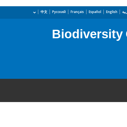
بية
English
Español
Français
Русский
中文
Biodiversity