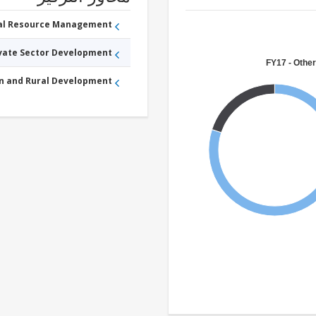
ral Resource Management
ivate Sector Development
FY17 - Other
an and Rural Development