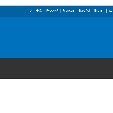
بية
English
Español
Français
Русский
中文