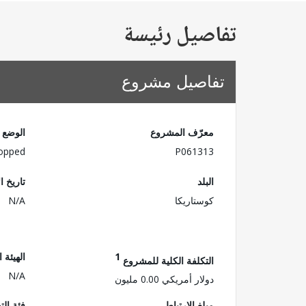
تفاصيل رئيسة
تفاصيل مشروع
معرّف المشروع
الوضع
opped
P061313
البلد
تاريخ ا
كوستاريكا
N/A
1
الهيئة 
التكلفة الكلية للمشروع
N/A
دولار أمريكي 0.00 مليون
مبلغ الارتباط
فئة الت