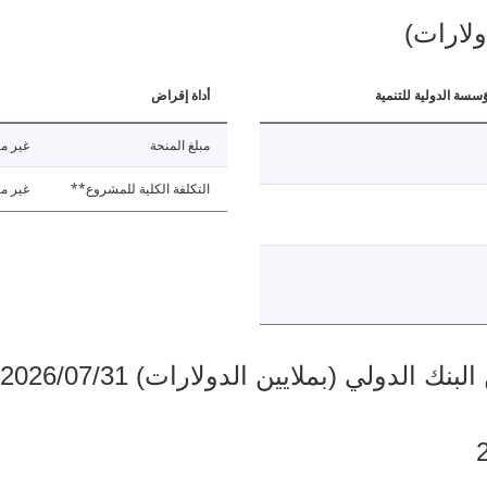
ولارات)
ؤسسة الدولية للتنمية
أداة إقراض
مبلغ المنحة
غير مت
التكلفة الكلية للمشروع**
غير مت
دولي (بملايين الدولارات) 2026/07/31