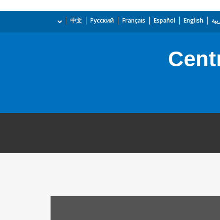
بية
English
Español
Français
Русский
中文
Centr