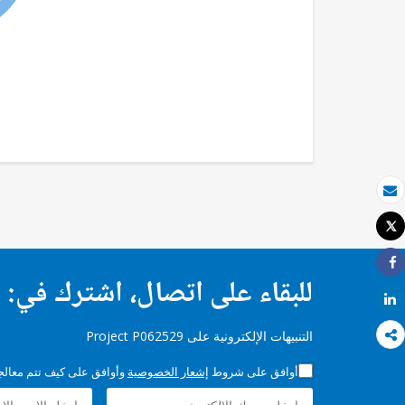
بريد الكتروني
Tweet
طباعة
Share
للبقاء على اتصال، اشترك في:
Share
التنبيهات الإلكترونية على Project P062529
أوافق على شروط
إشعار الخصوصية
وأوافق على كيف تتم معالجة 