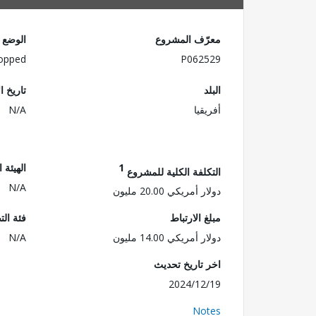
معرّف المشروع
الوضع
opped
P062529
البلد
تاريخ ا
أفريقيا
N/A
1
الهيئة 
التكلفة الكلية للمشروع
N/A
دولار أمريكي 20.00 مليون
مبلغ الارتباط
فئة الت
دولار أمريكي 14.00 مليون
N/A
اخر تاريخ تحديث
2024/12/19
Notes