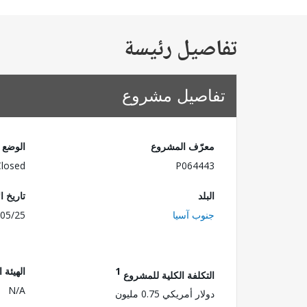
تفاصيل رئيسة
تفاصيل مشروع
معرّف المشروع
الوضع
Closed
P064443
البلد
تاريخ ا
جنوب آسيا
05/25
1
الهيئة 
التكلفة الكلية للمشروع
N/A
دولار أمريكي 0.75 مليون