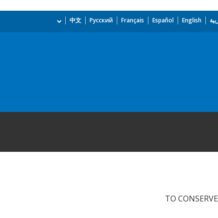
بية
English
Español
Français
Русский
中文
TO CONSERVE 