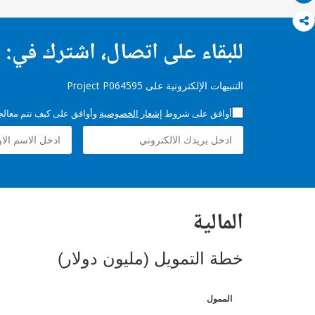
للبقاء على اتصال، اشترك في:
التنبيهات الإلكترونية على Project P064595
أوافق على شروط
إشعار الخصوصية
وأوافق على كيف تتم معالجة 
المالية
خطة التمويل (مليون دولار)
الممول