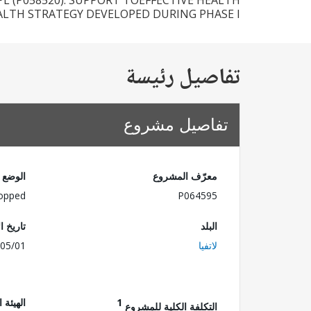
PL (P058520). SUPPORT TOEFFECTIVE HEALTH
LTH STRATEGY DEVELOPED DURING PHASE I.
تفاصيل رئيسة
تفاصيل مشروع
معرّف المشروع
الوضع
opped
P064595
البلد
تاريخ ا
لاتفيا
05/01
1
الهيئة 
التكلفة الكلية للمشروع