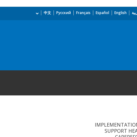
بية
English
Español
Français
Русский
中文
IMPLEMENTATION
SUPPORT HEA