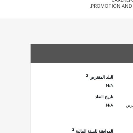
CAREREFO
PROMOTION AND P
2
البلد المقترض
N/A
تاريخ النفاذ
رين
N/A
3
الموافقة للسنة المالية