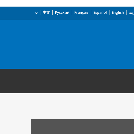
بية
English
Español
Français
Русский
中文