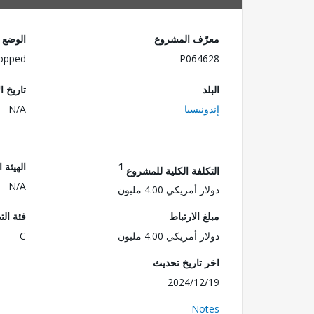
معرّف المشروع
الوضع
opped
P064628
البلد
تاريخ ا
إندونيسيا
N/A
1
الهيئة 
التكلفة الكلية للمشروع
N/A
دولار أمريكي 4.00 مليون
مبلغ الارتباط
فئة الت
دولار أمريكي 4.00 مليون
C
اخر تاريخ تحديث
2024/12/19
Notes