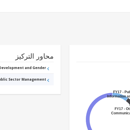
محاور التركيز
 Development and Gender
Public Sector Management
FY17 - Pub
Information 
FY17 - Ot
Communicat