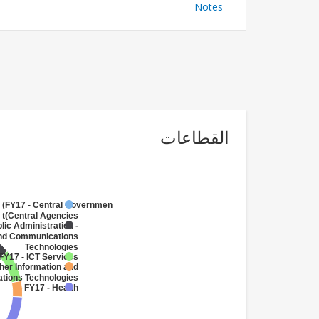
Notes
القطاعات
FY17 - Central Government
(Central Agencies
)
lic Administration -
and Communications
Technologies
FY17 - ICT Services
her Information and
ions Technologies
FY17 - Health