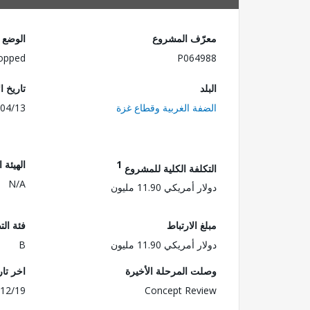
معرّف المشروع
الوضع
opped
P064988
البلد
تاريخ ا
الضفة الغربية وقطاع غزة
04/13
1
الهيئة 
التكلفة الكلية للمشروع
N/A
دولار أمريكي 11.90 مليون
مبلغ الارتباط
فئة الت
دولار أمريكي 11.90 مليون
B
وصلت المرحلة الأخيرة
اخر تا
12/19
Concept Review