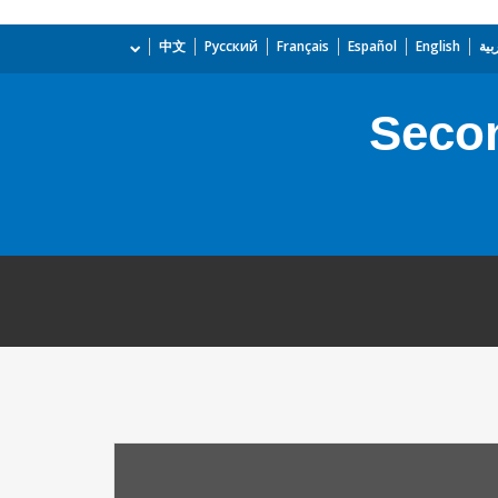
بية
English
Español
Français
Русский
中文
Secon