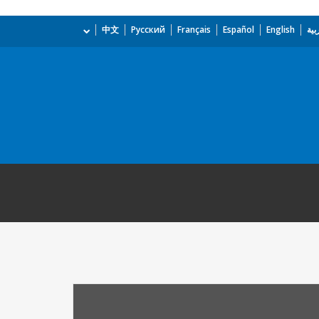
بية
English
Español
Français
Русский
中文