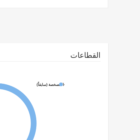
القطاعات
·الخصخصة (سابقاً)