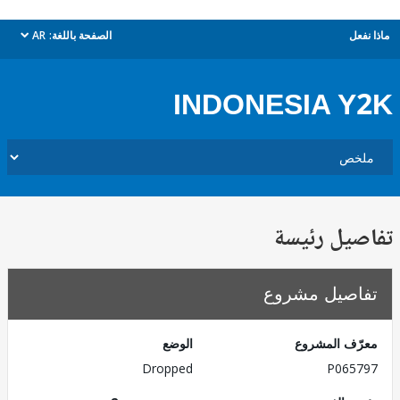
ل
الصفحة باللغة:
AR
dropdown
INDONESIA 
يل رئيسة
صيل مشروع
ف المشروع
الوضع
Dropped
P065