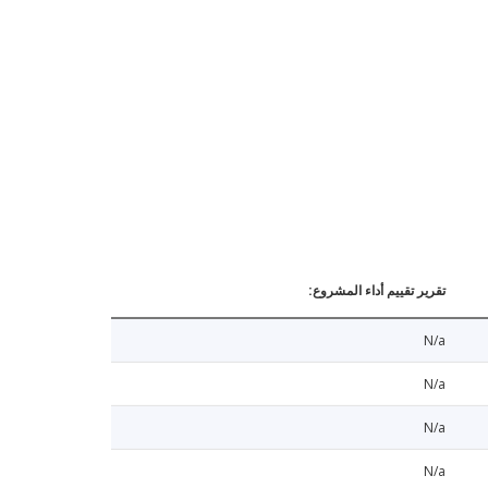
تقرير تقييم أداء المشروع:
N/a
N/a
N/a
N/a