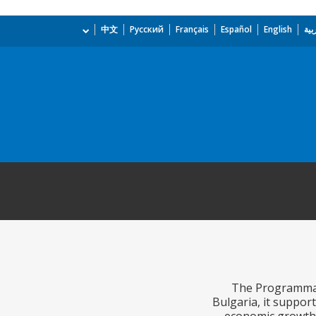
بية
English
Español
Français
Русский
中文
The Programmati
Bulgaria, it suppo