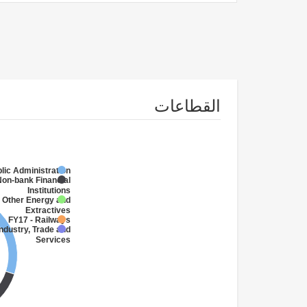
القطاعات
lic Administration
Non-bank Financial
Institutions
- Other Energy and
Extractives
FY17 - Railways
Industry, Trade and
Services