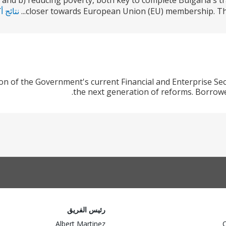
and b) reducing poverty, both key to complete Bulgaria's 
closer towards European Union (EU) membership. The
نتائج أ
n of the Government's current Financial and Enterprise Se
the next generation of reforms. Borrow
رئيس الفريق
Albert Martinez