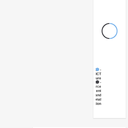
FY17 -
ICT
Infrastructure
FY17 -
Workforce
Development
and
Vocational
Education