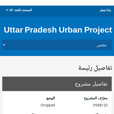
ل
الصفحة باللغة:
AR
dropdown
Uttar Pradesh Urban Proj
يل رئيسة
صيل مشروع
ف المشروع
الوضع
Dropped
P068