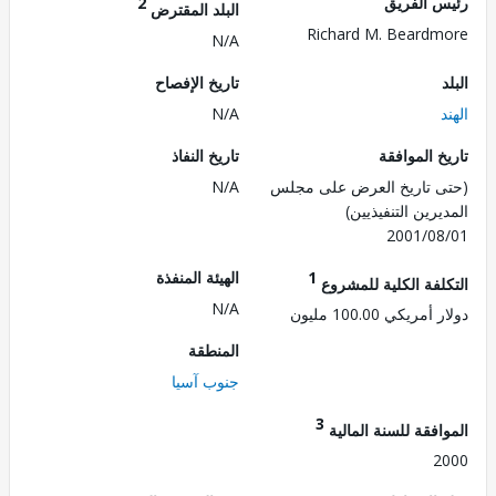
 الفريق
2
البلد المقترض
Richard M. Beard
N/A
تاريخ الإفصاح
N/A
 الموافقة
تاريخ النفاذ
 تاريخ العرض على مجلس
N/A
رين التنفيذيين)
2001/0
1
الهيئة المنفذة
لفة الكلية للمشروع
N/A
ريكي 100.00 مليون
المنطقة
جنوب آسيا
3
فقة للسنة المالية
2