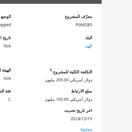
معرّف المشروع
الوضع
opped
P068285
البلد
تاريخ ا
الهند
N/A
1
الهيئة 
التكلفة الكلية للمشروع
N/A
دولار أمريكي 200.00 مليون
مبلغ الارتباط
فئة الت
دولار أمريكي 100.00 مليون
C
اخر تاريخ تحديث
2024/12/19
Notes