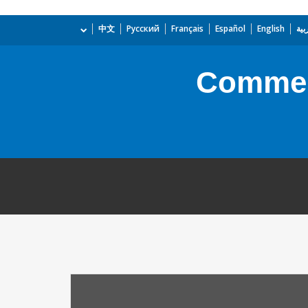
بية
English
Español
Français
Русский
中文
Commer