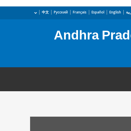
بية
English
Español
Français
Русский
中文
Andhra Prad