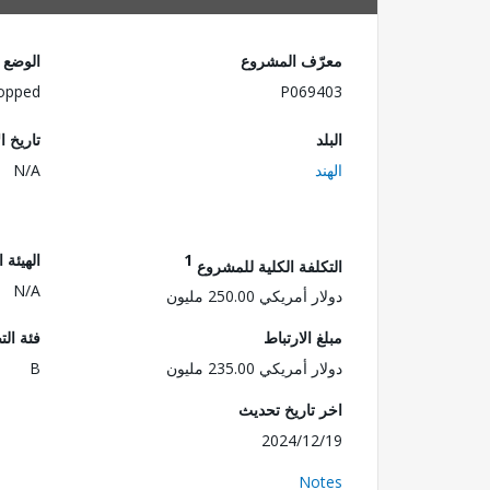
معرّف المشروع
الوضع
opped
P069403
البلد
تاريخ ا
الهند
N/A
1
الهيئة 
التكلفة الكلية للمشروع
N/A
دولار أمريكي 250.00 مليون
مبلغ الارتباط
فئة الت
دولار أمريكي 235.00 مليون
B
اخر تاريخ تحديث
2024/12/19
Notes