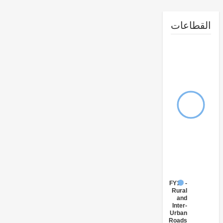
طاعات
FY17 -
Rural
and
Inter-
Urban
Roads