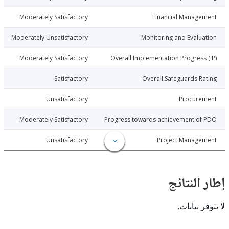
8-06-25
Moderately Satisfactory
Financial Manage
8-06-25
Moderately Unsatisfactory
Monitoring and Evalu
8-06-25
Moderately Satisfactory
Overall Implementation Progress
8-06-25
Satisfactory
Overall Safeguards R
8-06-25
Unsatisfactory
Procure
8-06-25
Moderately Satisfactory
Progress towards achievement of
8-06-25
Unsatisfactory
Project Manage
النتائج
 بيانات.