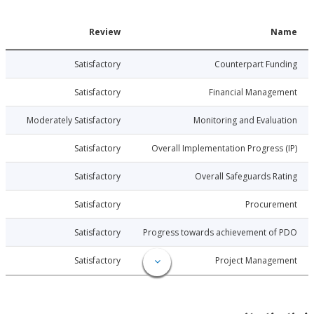
Date
Review
N
006-04-26
Satisfactory
Counterpart Fu
006-04-26
Satisfactory
Financial Manage
006-04-26
Moderately Satisfactory
Monitoring and Evalu
006-04-26
Satisfactory
Overall Implementation Progress
006-04-26
Satisfactory
Overall Safeguards R
006-04-26
Satisfactory
Procure
006-04-26
Satisfactory
Progress towards achievement of
006-04-26
Satisfactory
Project Manage