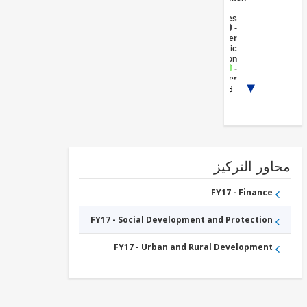
Government
(Central
Agencies
)
FY17 -
Other
Public
Administration
FY17 -
Other
1/3
Information
and
Communications
Technologies
FY17 -
Other
Transportation
FY17 -
ور التركيز
Other
Water
Supply,
FY17 - Finance
Sanitation
and
FY17 - Social Development and Protection
Waste
Management
FY17 - Urban and Rural Development