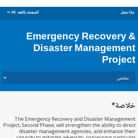
ل
الصفحة باللغة:
AR
dropdown
Emergency Recover
Disaster Managem
Proj
ة*
The Emergency Recovery and Disaster Manag
Project, Second Phase, will strengthen the ability to 
disaster management agencies, and enhance
capacity to mitigate adversity, concerning part