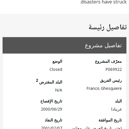
disasters have s
يل رئيسة
صيل مشروع
ف المشروع
الوضع
Closed
P069
 الفريق
2
البلد المقترض
Francis Ghesqu
N/A
تاريخ الإفصاح
دا
2000/06/29
 الموافقة
تاريخ النفاذ
 تاريخ العرض على مجلس
2001/02/07