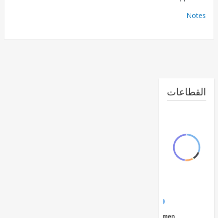
No
طاعات
FY17 -
Central