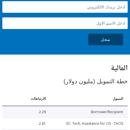
سجل
ية
لتمويل (مليون دولار)
ل
الارتباطات
2.29
Borrower/Reci
2.81
EC: Tech. Assistance for CIS - 