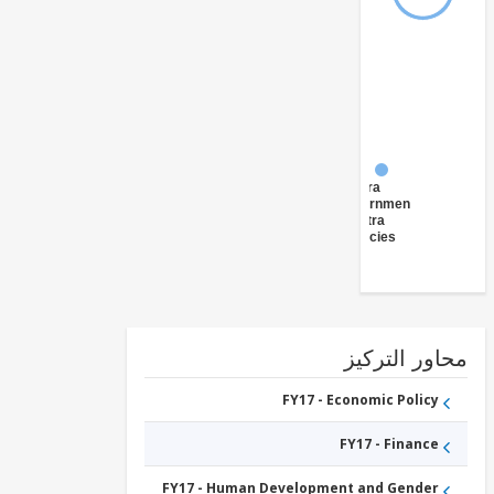
FY17 -
Central
Government
(Central
Agencies
)
ور التركيز
FY17 - Economic Policy
FY17 - Finance
FY17 - Human Development and Gender