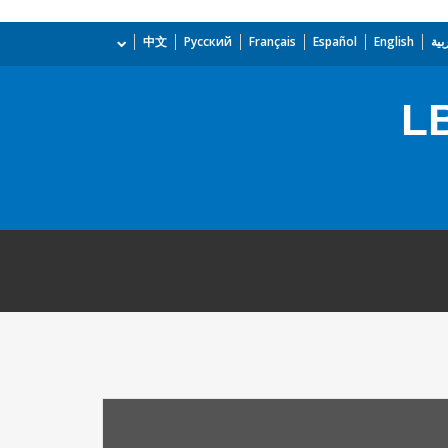
بية
English
Español
Français
Русский
中文
L