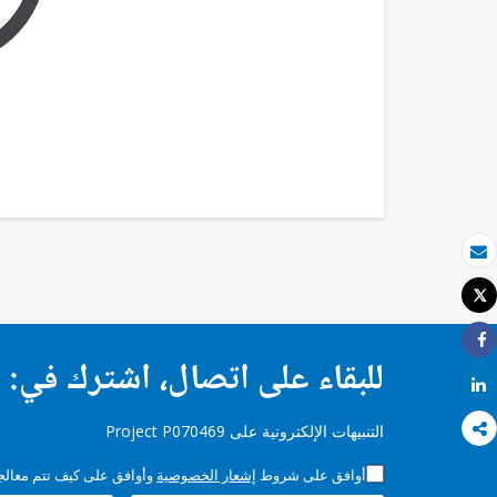
بريد الكتروني
Tweet
طباعة
Share
للبقاء على اتصال، اشترك في:
Share
التنبيهات الإلكترونية على Project P070469
أوافق على شروط
إشعار الخصوصية
وأوافق على كيف تتم معالجة 