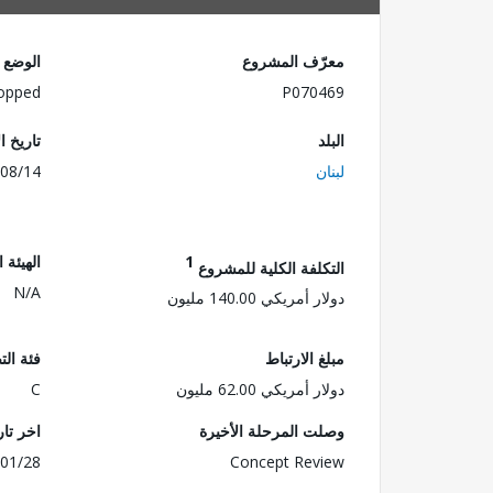
معرّف المشروع
الوضع
opped
P070469
البلد
تاريخ ا
لبنان
08/14
1
الهيئة 
التكلفة الكلية للمشروع
N/A
دولار أمريكي 140.00 مليون
مبلغ الارتباط
فئة الت
دولار أمريكي 62.00 مليون
C
وصلت المرحلة الأخيرة
اخر تا
01/28
Concept Review