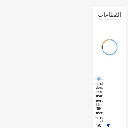
طاعات
FY17 -
Agricultural
Extension,
Research,
and Other
Support
Activities
FY17 -
Other
Agriculture,
Fishing and
1/3
Forestry