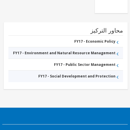
FY17 -
Central
Government
(Central
Agencies
)
FY17 -
Sub-
ور التركيز
National
Government
FY17 - Economic Policy
FY17 - Environment and Natural Resource Management
FY17 - Public Sector Management
FY17 - Social Development and Protection