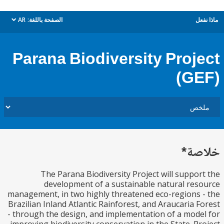
ل
الصفحة باللغة:
AR
dropdown
Parana Biodiversity Proj
(G
ة*
The Parana Biodiversity Project will suppo
development of a sustainable natural re
management, in two highly threatened eco-regions
Brazilian Inland Atlantic Rainforest, and Araucaria 
- through the design, and implementation of a mod