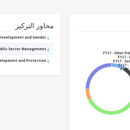
محاور التركيز
 Development and Gender
Public Sector Management
FY17 - Other Pub
FY17 -
velopment and Protection
FY17 - Se
FY17 -
FY17 