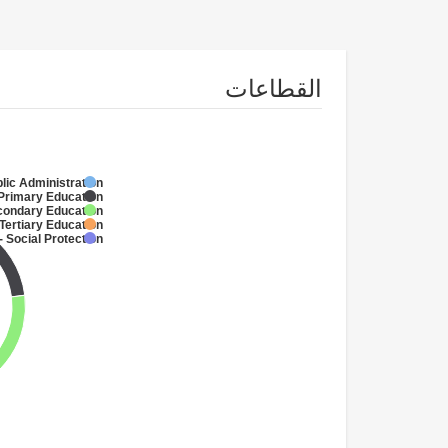
القطاعات
lic Administration
 Primary Education
condary Education
 Tertiary Education
- Social Protection