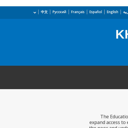
بية
English
Español
Français
Русский
中文
K
The Educatio
expand access to e