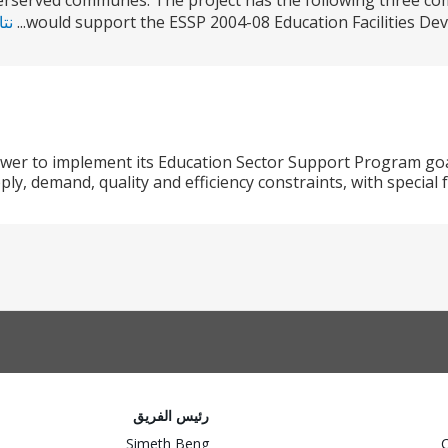
rserved communes. The project has the following three co
would support the ESSP 2004-08 Education Facilities De
نتا
ower to implement its Education Sector Support Program goal
ply, demand, quality and efficiency constraints, with speci
رئيس الفريق
Simeth Beng