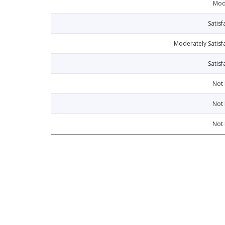
Mod
Satisf
Moderately Satisf
Satisf
Not
Not
Not