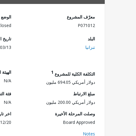
معرّف المشروع
الوضع
Closed
P071012
البلد
تاريخ ا
تنزانيا
03/13
1
الهيئة 
التكلفة الكلية للمشروع
N/A
دولار أمريكي 694.05 مليون
مبلغ الارتباط
فئة الت
دولار أمريكي 200.00 مليون
N/A
وصلت المرحلة الأخيرة
اخر تا
12/20
Board Approved
Notes