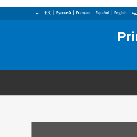
بية
English
Español
Français
Русский
中文
Pr