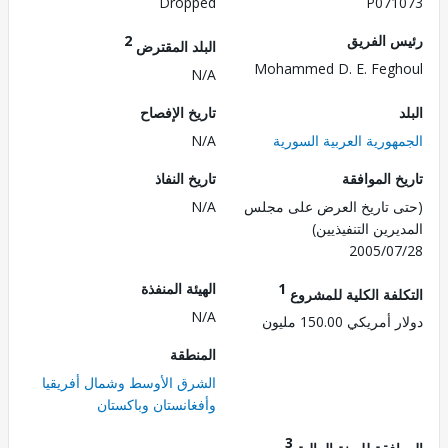
Dropped
P071
 الفريق
2
البلد المقترض
Mohammed D. E. Feg
N/A
تاريخ الإفصاح
هورية العربية السورية
N/A
 الموافقة
تاريخ النفاذ
 تاريخ العرض على مجلس
N/A
رين التنفيذيين)
2005/0
1
الهيئة المنفذة
لفة الكلية للمشروع
N/A
ريكي 150.00 مليون
المنطقة
الشرق الأوسط وشمال أفريقيا
وأفغانستان وباكستان
3
فقة للسنة المالية