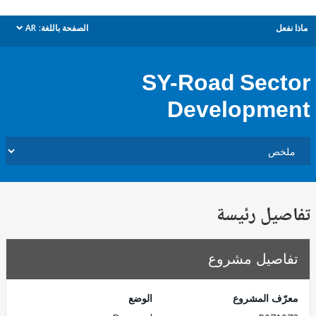
ل
الصفحة باللغة:
AR
dropdown
SY-Road Sec
Developm
يل رئيسة
صيل مشروع
ف المشروع
الوضع