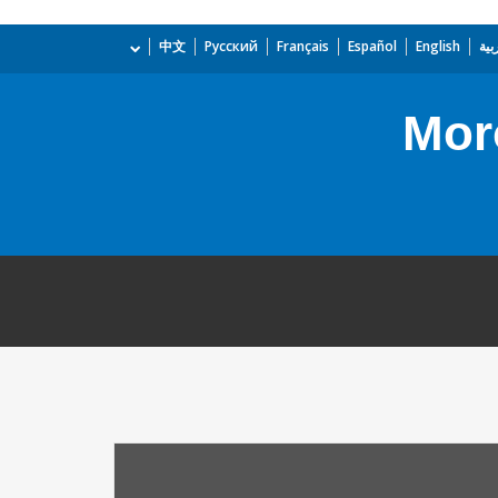
بية
English
Español
Français
Русский
中文
Mor