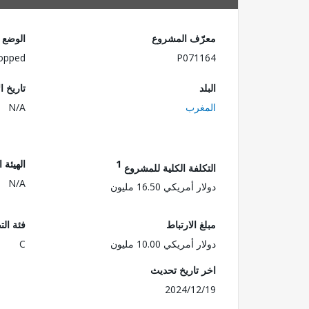
معرّف المشروع
الوضع
opped
P071164
البلد
تاريخ ا
المغرب
N/A
1
الهيئة 
التكلفة الكلية للمشروع
N/A
دولار أمريكي 16.50 مليون
مبلغ الارتباط
فئة الت
دولار أمريكي 10.00 مليون
C
اخر تاريخ تحديث
2024/12/19