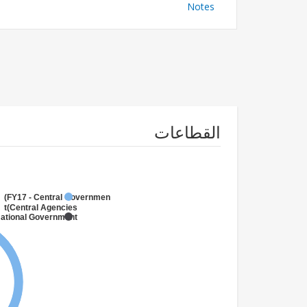
Notes
القطاعات
FY17 - Central Government
(Central Agencies
)
National Government