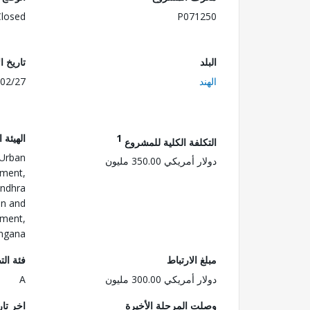
Closed
P071250
البلد
تاريخ ا
الهند
02/27
1
الهيئة 
التكلفة الكلية للمشروع
 Urban
دولار أمريكي 350.00 مليون
ment,
ndhra
on and
ment,
ngana
مبلغ الارتباط
فئة الت
دولار أمريكي 300.00 مليون
A
وصلت المرحلة الأخيرة
اخر تا