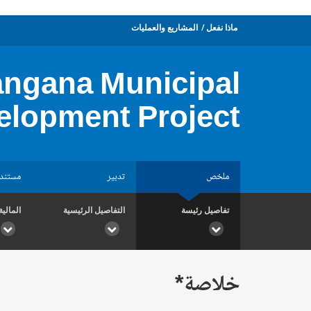
ماذا نفعل
المشاريع والعمليات
angana Municipal
elopment Project
ملخص
تدبير
مستند
تفاصيل رئيسة
التفاصيل الرئيسية
المالية
خلاصة*