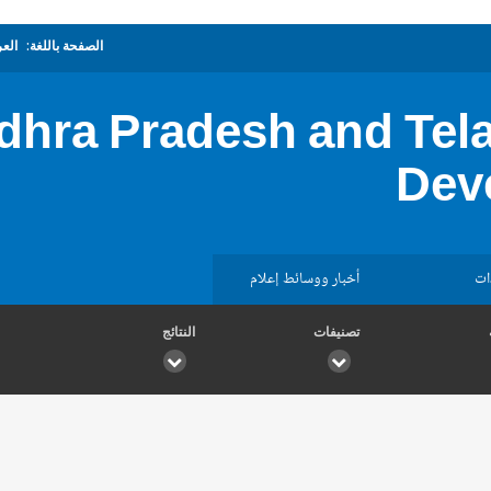
الصفحة باللغة:
العر
dhra Pradesh and Tel
Dev
ات
أخبار ووسائط إعلام
تصنيفات
النتائج