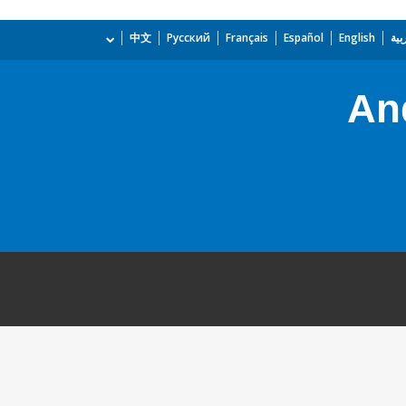
بية
English
Español
Français
Русский
中文
An