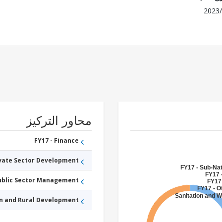
2023/
محاور التركيز
FY17 - Finance
ivate Sector Development
FY17 - Sub-Na
FY17 -
Public Sector Management
FY17 
FY17 - O
Sanitation and
an and Rural Development