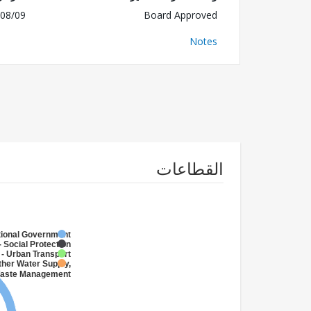
08/09
Board Approved
Notes
القطاعات
tional Government
 Social Protection
- Urban Transport
ther Water Supply,
 Waste Management