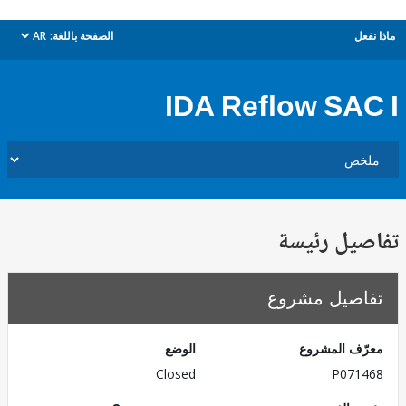
ل
الصفحة باللغة:
AR
dropdown
IDA Reflow SA
يل رئيسة
صيل مشروع
ف المشروع
الوضع
Closed
P071