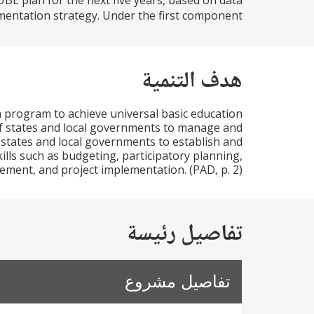
BE plan for the next five years, based on data
entation strategy. Under the first component...
هدف التنمية
 program to achieve universal basic education
 of states and local governments to manage and
t states and local governments to establish and
skills such as budgeting, participatory planning,
ment, and project implementation. (PAD, p. 2)
تفاصيل رئيسة
تفاصيل مشروع