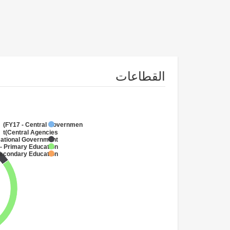
القطاعات
FY17 - Central Government
(Central Agencies
)
National Government
- Primary Education
Secondary Education