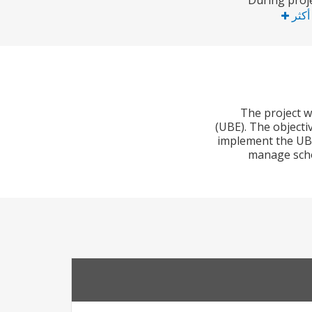
During proje
 أكثر
The project w
(UBE). The objecti
implement the UBE 
manage schoo