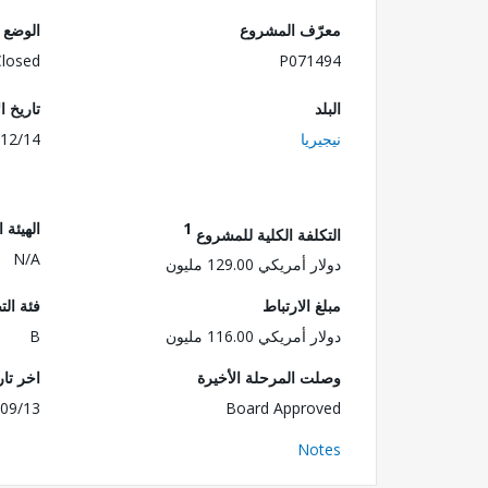
معرّف المشروع
الوضع
Closed
P071494
البلد
تاريخ ا
نيجيريا
12/14
1
الهيئة 
التكلفة الكلية للمشروع
N/A
دولار أمريكي 129.00 مليون
مبلغ الارتباط
فئة الت
دولار أمريكي 116.00 مليون
B
وصلت المرحلة الأخيرة
اخر تا
09/13
Board Approved
Notes