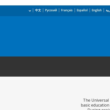
بية
English
Español
Français
Русский
中文
The Universal 
basic education 