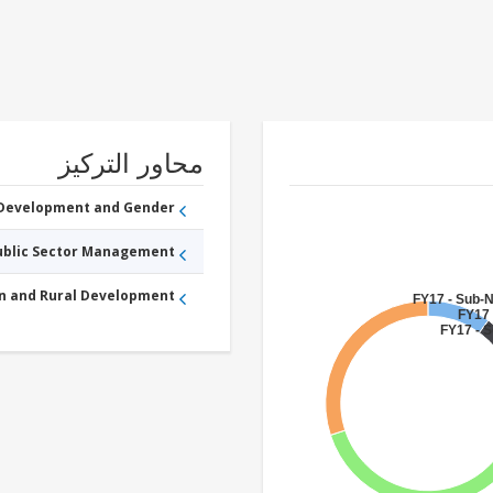
محاور التركيز
 Development and Gender
Public Sector Management
an and Rural Development
FY17 - Sub-
FY17 
FY17 - 