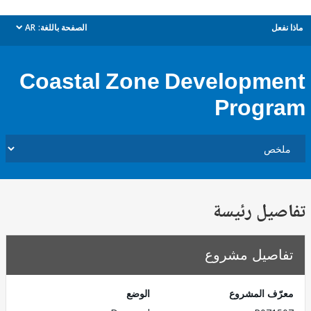
ل
الصفحة باللغة:
AR
dropdown
Coastal Zone Developm
Prog
يل رئيسة
صيل مشروع
ف المشروع
الوضع