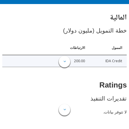
ية
لتمويل (مليون دولار)
ل
الارتباطات
200.00
IDA C
Rat
ات التنفيذ
 بيانات.