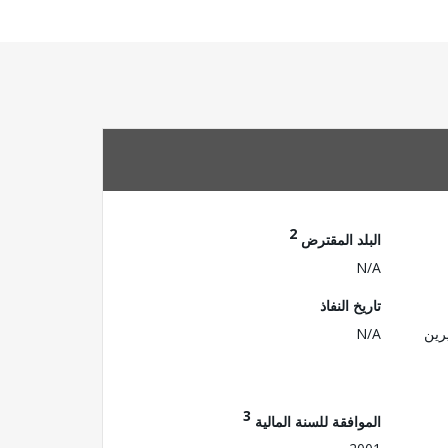
2
البلد المقترض
N/A
تاريخ النفاذ
رين
N/A
3
الموافقة للسنة المالية