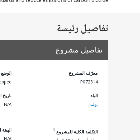
dards and reduce emissions of carbon dioxide.
تفاصيل رئيسة
تفاصيل مشروع
معرّف المشروع
الوضع
opped
P072314
البلد
تاريخ ا
بولندا
N/A
1
الهيئة 
التكلفة الكلية للمشروع
N/A