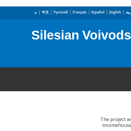
بية
English
Español
Français
Русский
中文
Silesian Voivod
The project wi
incomehouseh