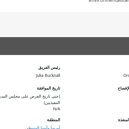
environmentalstan
رئيس الفريق
Julia Bucknall
Dr
لإفصاح
تاريخ الموافقة
(حتى تاريخ العرض على مجلس المدي
التنفيذيين)
N/A
المنفذة
المنطقة
أوروبا وآسيا الوسطى