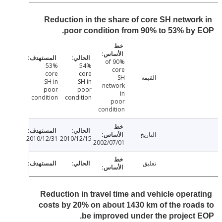
Reduction in the share of core SH networ
poor condition from 90% to 53% by
90% of
53%
54%
core
core
core
القيمة
SH
SH in
SH in
network
poor
poor
in
condition
condition
poor
condition
التاريخ
2010/12/31
2010/12/15
2002/07/01
تعليق
Reduction in travel time and vehicle opera
costs by 20% on about 1430 km of the roa
be improved under the project