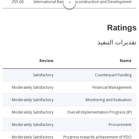
255.00
International Bank for Reconstruction and Develo
Rat
ات التنفيذ
Date
Review
N
011-01-25
Satisfactory
Counterpart Fu
011-01-25
Moderately Satisfactory
Financial Manage
011-01-25
Moderately Satisfactory
Monitoring and Evalu
011-01-25
Moderately Satisfactory
Overall Implementation Progress
011-01-25
Moderately Satisfactory
Procure
011-01-25
Moderately Satisfactory
Progress towards achievement of