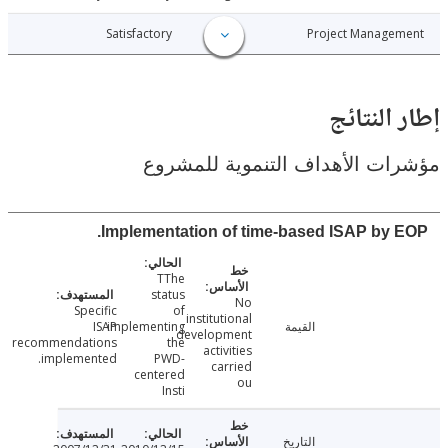
011-01-25
Satisfactory
Project Manage
النتائج
ت الأهداف التنموية للمشروع
Implementation of time-based ISAP by 
TThe
status
No
Specific
of
institutional
القيمة
implementing
ISAP
development
recommendations
the
activities
implemented.
PWD-
carried
centered
ou
Insti
التاريخ