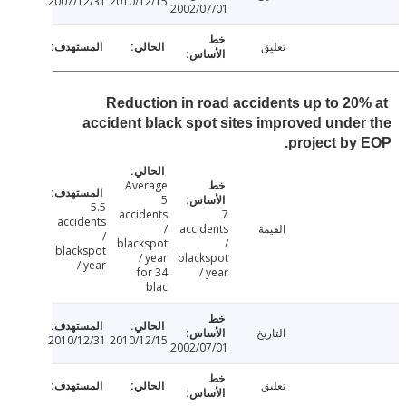
2007/12/31
2010/12/15
2002/07/01
تعليق
Reduction in road accidents up to 20
accident black spot sites improved unde
project by
Average
5
5.5
accidents
7
accidents
القيمة
accidents
/
/
blackspot
/
blackspot
/ year
blackspot
/ year
for 34
/ year
blac
التاريخ
2010/12/31
2010/12/15
2002/07/01
تعليق