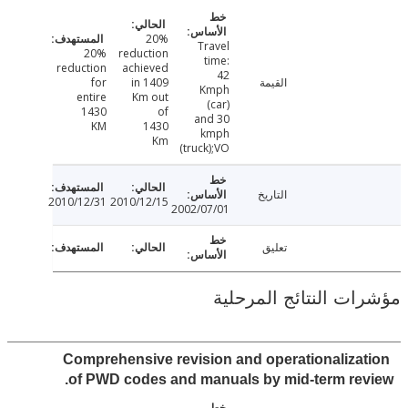
20%
Travel
20%
reduction
time:
reduction
achieved
42
القيمة
in 1409
for
Kmph
entire
Km out
(car)
1430
of
and 30
KM
1430
kmph
Km
(truck);VO
التاريخ
2010/12/31
2010/12/15
2002/07/01
تعليق
ت النتائج المرحلية
Comprehensive revision and operationaliza
of PWD codes and manuals by mid-term re