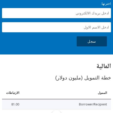
سجل
ية
لتمويل (مليون دولار)
ل
الارتباطات
81.00
Borrower/Reci