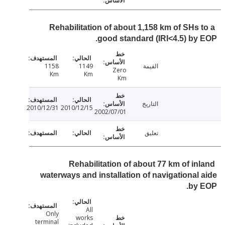
Rehabilitation of about 1,158 km of SHs 
good standard (IRI<4.5) by
القيمة
1149
1158
Zero
Km
Km
Km
التاريخ
2010/12/31
2010/12/15
2002/07/01
تعليق
Rehabilitation of about 77 km of in
waterways and installation of navigational
by
All
Only
works
terminal