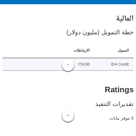
ية
لتمويل (مليون دولار)
ل
الارتباطات
150.00
IDA C
Rat
ات التنفيذ
 بيانات.