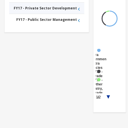
FY17 - Private Sector Development
FY17 - Public Sector Management
FY17 -
Central
Government
(Central
Agencies
)
FY17 -
Trade
FY17 -
Other
Industry,
Trade
1/2
and
Services