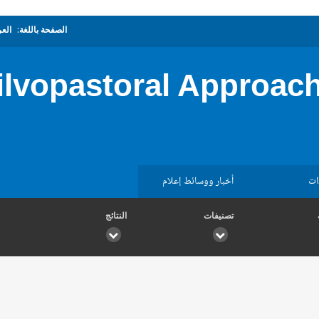
الصفحة باللغة:
العر
Silvopastoral Approac
ات
أخبار ووسائط إعلام
تصنيفات
النتائج