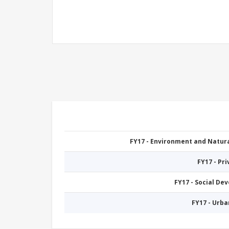
FY17 - Environment and Natu
FY17 - Pr
FY17 - Social De
FY17 - Urb