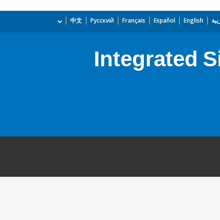
بية
English
Español
Français
Русский
中文
Integrated 