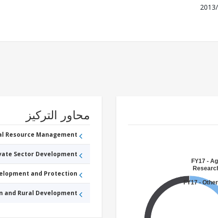
2013/
محاور التركيز
ral Resource Management
ivate Sector Development
FY17 - Ag
Research
velopment and Protection
FY17 - Other
an and Rural Development