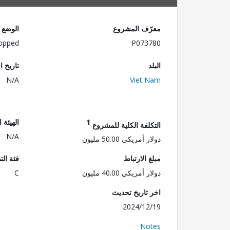
معرّف المشروع
الوضع
opped
P073780
البلد
تاريخ ا
N/A
Viet Nam
1
الهيئة 
التكلفة الكلية للمشروع
N/A
دولار أمريكي 50.00 مليون
مبلغ الارتباط
فئة الت
دولار أمريكي 40.00 مليون
C
اخر تاريخ تحديث
2024/12/19
Notes