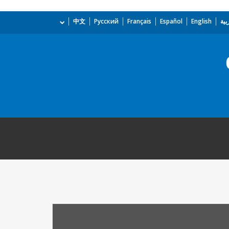
بية
English
Español
Français
Русский
中文