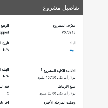
تفاصيل مشروع
معرّف المشروع
الوضع
opped
P073913
البلد
تاريخ ا
الهند
N/A
1
الهيئة 
التكلفة الكلية للمشروع
N/A
دولار أمريكي 107.50 مليون
مبلغ الارتباط
فئة الت
دولار أمريكي 25.00 مليون
C
وصلت المرحلة الأخيرة
اخر تا