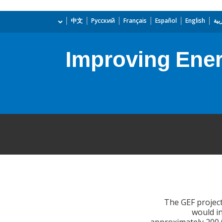
بية
English
Español
Français
Русский
中文
Improving Ener
The GEF projec
would i