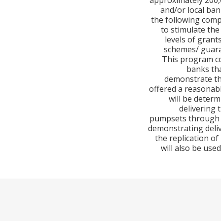
approximately 200,0
and/or local ban
the following com
to stimulate th
levels of grant
schemes/ guara
This program co
banks th
demonstrate the
offered a reasonabl
will be deter
delivering 
pumpsets through m
demonstrating deliv
the replication o
will also be us