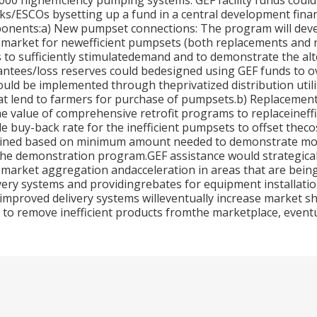
00 highefficiency pumping systems. GEF facility funds could
ks/ESCOs bysetting up a fund in a central development financi
ponents:a) New pumpset connections: The program will deve
e market for newefficient pumpsets (both replacements and n
s to sufficiently stimulatedemand and to demonstrate the alt
ntees/loss reserves could bedesigned using GEF funds to ov
uld be implemented through theprivatized distribution util
at lend to farmers for purchase of pumpsets.b) Replacement
 value of comprehensive retrofit programs to replaceineffi
e buy-back rate for the inefficient pumpsets to offset thecos
mined based on minimum amount needed to demonstrate model
the demonstration program.GEF assistance would strategicall
arket aggregation andacceleration in areas that are being 
ery systems and providingrebates for equipment installatio
f improved delivery systems willeventually increase market s
ed to remove inefficient products fromthe marketplace, even