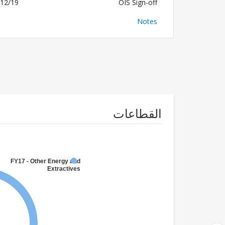
12/19
OIS Sign-off
Notes
القطاعات
FY17 - Other Energy and
Extractives