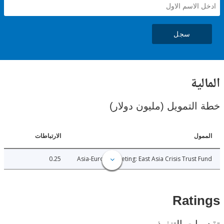
سجل
ية
لتمويل (مليون دولار)
ل
الارتباطات
0.25
Asia-Europe Meeting: East Asia Crisis Trust
Rat