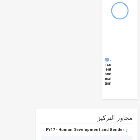
FY17 -
Workforce
Development
and
Vocational
Education
ور التركيز
FY17 - Human Development and Gender