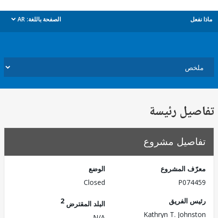
ل
الصفحة باللغة:
AR
dropdown
يل رئيسة
صيل مشروع
ف المشروع
الوضع
Closed
P074
 الفريق
2
البلد المقترض
Kathryn T. John
N/A