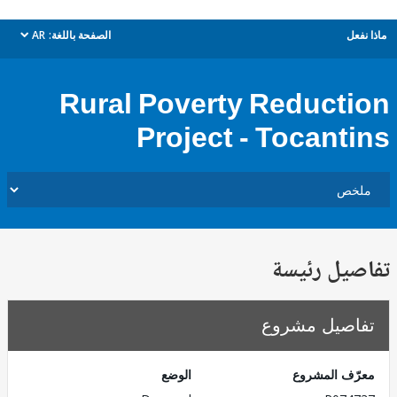
ل
الصفحة باللغة:
AR
dropdown
Rural Poverty Reduct
Project - Tocant
يل رئيسة
صيل مشروع
ف المشروع
الوضع