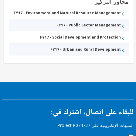
ور التركيز
FY17 -
Other
Industry,
FY17 - Environment and Natural Resource Management
Trade
and
FY17 - Public Sector Management
Services
FY17 - Social Development and Protection
FY17 - Urban and Rural Development
ء على اتصال، اشترك في:
إلكترونية على Project P074737