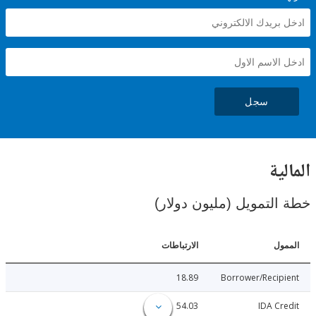
سجل
ية
لتمويل (مليون دولار)
ل
الارتباطات
18.89
Borrower/Reci
54.03
IDA C