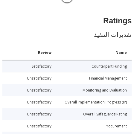
Rat
ات التنفيذ
Date
Review
N
8-07-25
Satisfactory
Counterpart Fu
8-07-25
Unsatisfactory
Financial Manage
8-07-25
Unsatisfactory
Monitoring and Evalu
8-07-25
Unsatisfactory
Overall Implementation Progress
8-07-25
Unsatisfactory
Overall Safeguards R
8-07-25
Unsatisfactory
Procure