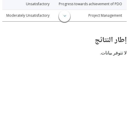
8-07-25
Unsatisfactory
Progress towards achievement of
8-07-25
Moderately Unsatisfactory
Project Manage
النتائج
 بيانات.