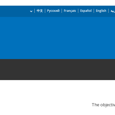
بية
English
Español
Français
Русский
中文
The objectiv