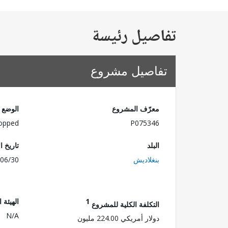
تفاصيل رئيسة
تفاصيل مشروع
معرّف المشروع
الوضع
opped
P075346
البلد
تاريخ ا
بنغلاديش
06/30
1
الهيئة 
التكلفة الكلية للمشروع
N/A
دولار أمريكي 224.00 مليون