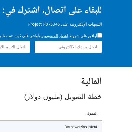
للبقاء على اتصال، اشترك في:
التنبيهات الإلكترونية على Project P075346
أوافق على شروط
إشعار الخصوصية
وأوافق على كيف تتم معالجة 
المالية
خطة التمويل (مليون دولار)
الممول
Borrower/Recipient