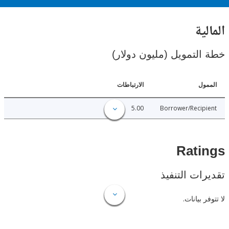
ية
لتمويل (مليون دولار)
ل
الارتباطات
5.00
Borrower/Reci
Rat
ات التنفيذ
 بيانات.