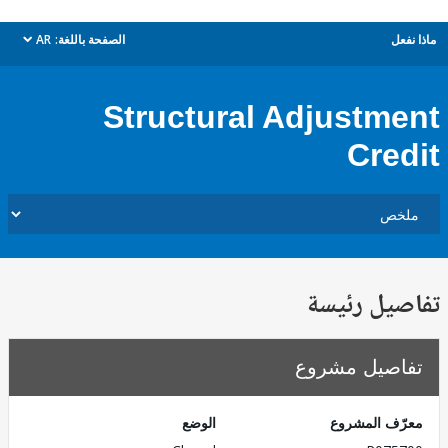
ل
الصفحة باللغة:
AR
dropdown
Structural Adjustm
Cre
يل رئيسة
صيل مشروع
ف المشروع
الوضع