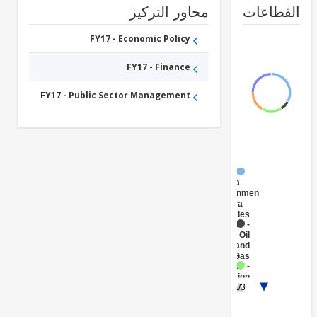
طاعات
محاور التركيز
FY17 - Economic Policy
FY17 - Finance
FY17 - Public Sector Management
FY17 -
Central
Government
(Central
Agencies
)
FY17 -
Oil
and
Gas
FY17 -
Aviation
FY17 -
1/3
Other
Transportation