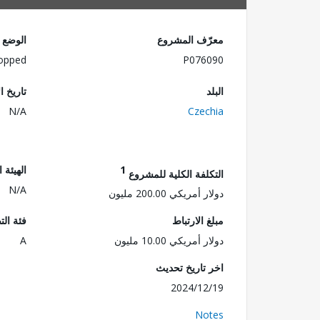
معرّف المشروع
الوضع
opped
P076090
البلد
تاريخ ا
N/A
Czechia
1
الهيئة 
التكلفة الكلية للمشروع
N/A
دولار أمريكي 200.00 مليون
مبلغ الارتباط
فئة الت
دولار أمريكي 10.00 مليون
A
اخر تاريخ تحديث
2024/12/19
Notes