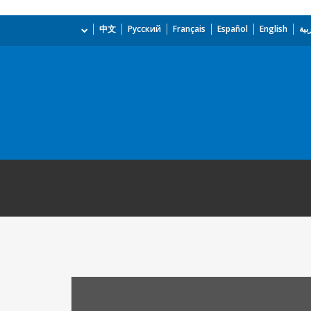
بية
English
Español
Français
Русский
中文