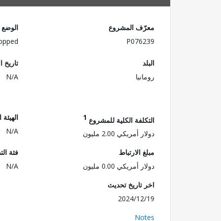
معرّف المشروع
الوضع
opped
P076239
البلد
تاريخ ا
رومانيا
N/A
1
الهيئة 
التكلفة الكلية للمشروع
N/A
دولار أمريكي 2.00 مليون
مبلغ الارتباط
فئة الت
دولار أمريكي 0.00 مليون
N/A
اخر تاريخ تحديث
2024/12/19
Notes