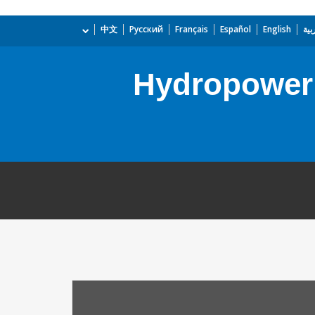
بية
English
Español
Français
Русский
中文
Hydropower 