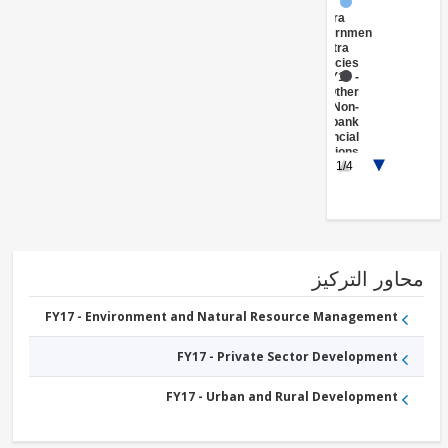
FY17 -
Central
Government
(Central
Agencies
)
FY17 -
Other
Non-
bank
Financial
Institutions
1/4
FY17 -
Renewable
Energy
Biomass
FY17 -
Renewable
Energy
Geothermal
ور التركيز
FY17 -
Renewable
Energy
FY17 - Environment and Natural Resource Management
Solar
FY17 -
FY17 - Private Sector Development
Renewable
Energy
Wind
FY17 - Urban and Rural Development