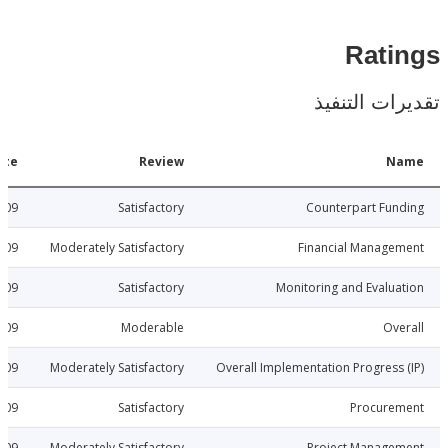
Rat
ات التنفيذ
Date
Review
N
2015-07-09
Satisfactory
Counterpart Fu
2015-07-09
Moderately Satisfactory
Financial Manage
2015-07-09
Satisfactory
Monitoring and Evalu
2015-07-09
Moderable
Ov
2015-07-09
Moderately Satisfactory
Overall Implementation Progress
2015-07-09
Satisfactory
Procure
2015-07-09
Moderately Satisfactory
Project Manage