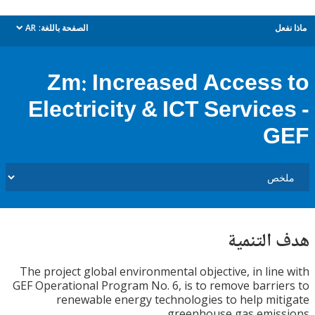
ل
الصفحة باللغة:
AR
dropdown
Zm: Increased Access
Electricity & ICT Service
G
التنمية
The project global environmental objective, in lin
GEF Operational Program No. 6, is to remove barri
renewable energy technologies to help mi
greenhouse gas emis