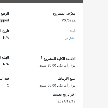
معرّف المشروع
الوضع
opped
P076922
البلد
تاريخ ا
الجزائر
N/A
1
الهيئة 
التكلفة الكلية للمشروع
N/A
دولار أمريكي 80.00 مليون
مبلغ الارتباط
فئة الت
دولار أمريكي 50.00 مليون
C
اخر تاريخ تحديث
2024/12/19