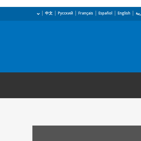
بية
English
Español
Français
Русский
中文