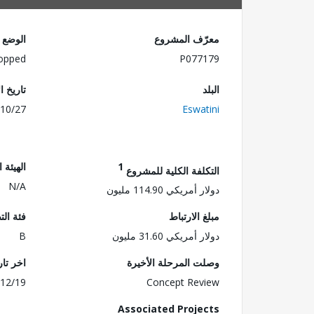
معرّف المشروع
الوضع
opped
P077179
البلد
تاريخ ا
10/27
Eswatini
1
الهيئة 
التكلفة الكلية للمشروع
N/A
دولار أمريكي 114.90 مليون
مبلغ الارتباط
فئة الت
دولار أمريكي 31.60 مليون
B
وصلت المرحلة الأخيرة
اخر تا
12/19
Concept Review
Associated Projects