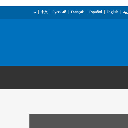
بية
English
Español
Français
Русский
中文