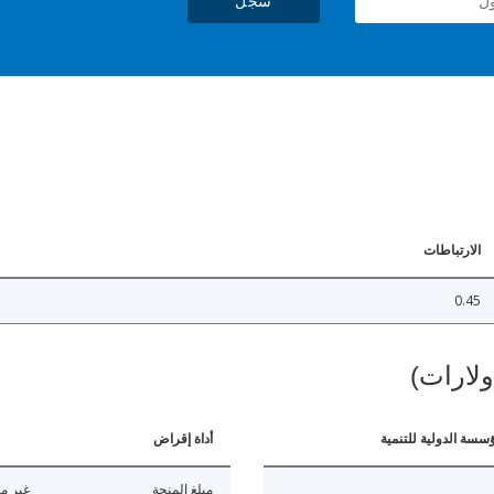
سجل
الارتباطات
0.45
ولارات)
ؤسسة الدولية للتنمية
أداة إقراض
مبلغ المنحة
غير مت