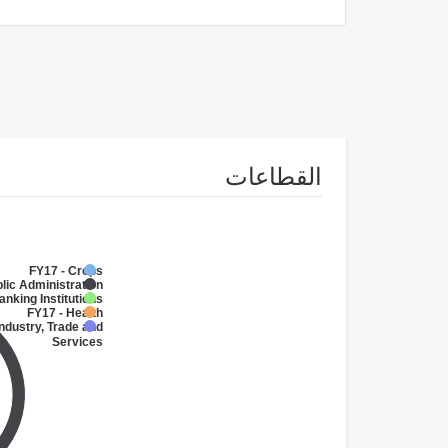
القطاعات
FY17 - Crops
lic Administration
anking Institutions
FY17 - Health
Industry, Trade and
Services