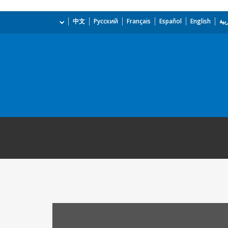
بية
English
Español
Français
Русский
中文