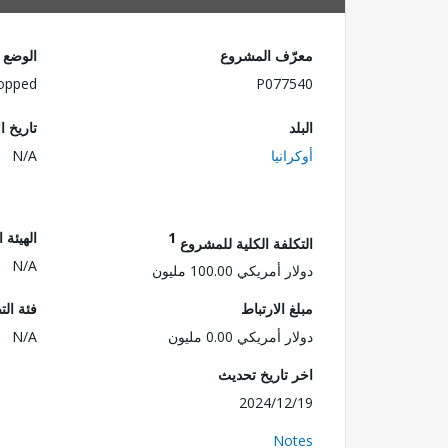
معرّف المشروع
الوضع
opped
P077540
البلد
تاريخ ا
أوكرانيا
N/A
1
الهيئة 
التكلفة الكلية للمشروع
N/A
دولار أمريكي 100.00 مليون
مبلغ الارتباط
فئة الت
دولار أمريكي 0.00 مليون
N/A
اخر تاريخ تحديث
2024/12/19
Notes