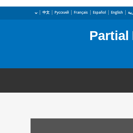
بية
English
Español
Français
Русский
中文
Partial