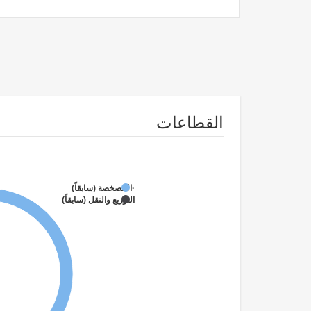
القطاعات
·الخصخصة (سابقاً)
التوزيع والنقل (سابقاً)