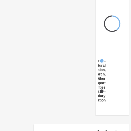
FY17 -
Agricultural
Extension,
Research,
and Other
Support
Activities
FY17 -
Tertiary
Education