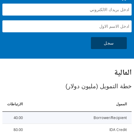
سجل
ية
لتمويل (مليون دولار)
ل
الارتباطات
40.00
Borrower/Reci
80.00
IDA C