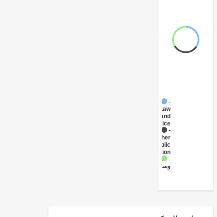
FY17 -
Law
and
Justice
FY17 -
Other
Public
Administration
الإعلام
وسائل