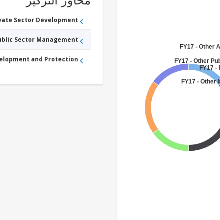
محاور التركيز
ivate Sector Development
Public Sector Management
FY17 - Other A
velopment and Protection
FY17 - Other Pub
FY17 -
FY17 - Other 