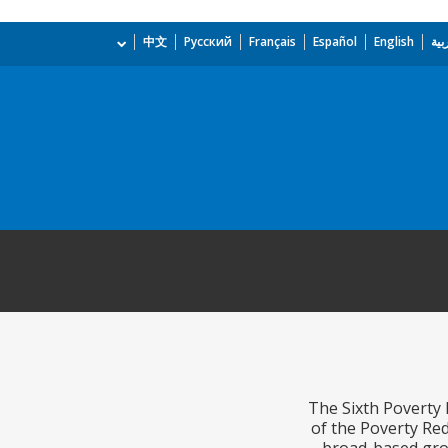
中文
Русский
Français
Español
English
الع
The Sixth Poverty 
of the Poverty Red