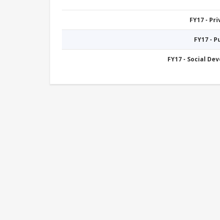
FY17 - Pr
FY17 - 
FY17 - Social De