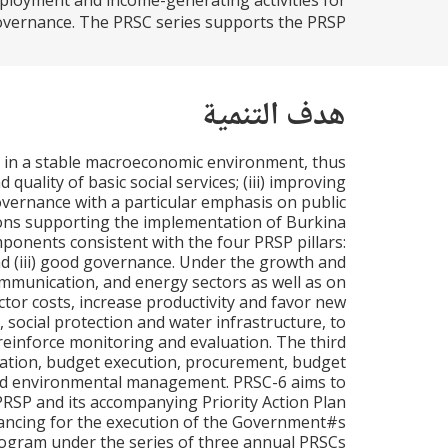
mployment and income-generating activities for
vernance. The PRSC series supports the PRSP...
هدف التنمية
y in a stable macroeconomic environment, thus
 quality of basic social services; (iii) improving
vernance with a particular emphasis on public
ions supporting the implementation of Burkina
onents consistent with the four PRSP pillars:
d (iii) good governance. Under the growth and
mmunication, and energy sectors as well as on
tor costs, increase productivity and favor new
 social protection and water infrastructure, to
d reinforce monitoring and evaluation. The third
tion, budget execution, procurement, budget
and environmental management. PRSC-6 aims to
 PRSP and its accompanying Priority Action Plan
ancing for the execution of the Government#s
program under the series of three annual PRSCs