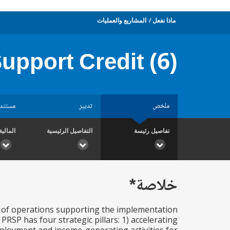
المشاريع والعمليات
ماذا نفعل
upport Credit (6)
تندات
تدبير
ملخص
المالية
التفاصيل الرئيسية
تفاصيل رئيسة
خلاصة*
es of operations supporting the implementation
RSP has four strategic pillars: 1) accelerating