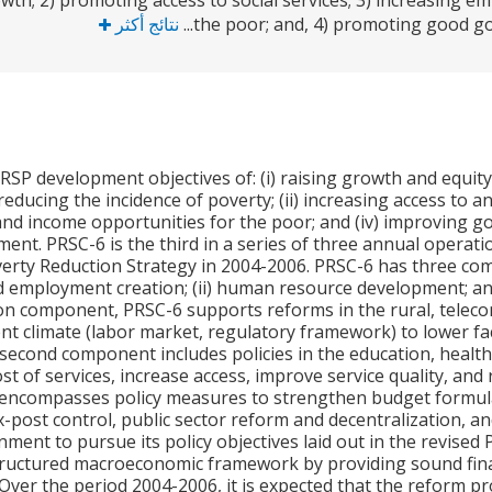
th; 2) promoting access to social services; 3) increasing e
نتائج أكثر
the poor; and, 4) promoting good go
SP development objectives of: (i) raising growth and equit
reducing the incidence of poverty; (ii) increasing access to and
d income opportunities for the poor; and (iv) improving go
nt. PRSC-6 is the third in a series of three annual operat
rty Reduction Strategy in 2004-2006. PRSC-6 has three comp
d employment creation; (ii) human resource development; an
n component, PRSC-6 supports reforms in the rural, teleco
nt climate (labor market, regulatory framework) to lower fac
second component includes policies in the education, health,
st of services, increase access, improve service quality, an
ncompasses policy measures to strengthen budget formula
post control, public sector reform and decentralization, 
ment to pursue its policy objectives laid out in the revised
structured macroeconomic framework by providing sound fin
Over the period 2004-2006, it is expected that the reform 