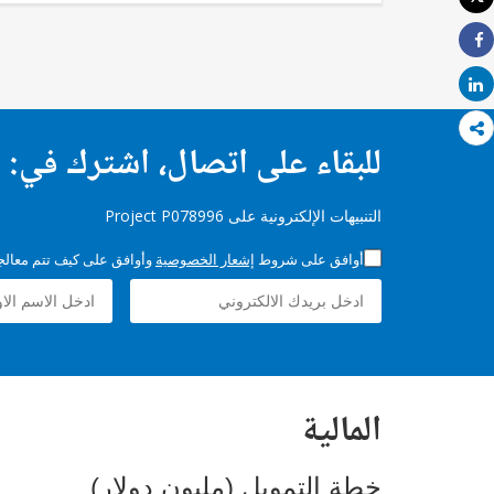
طباعة
Share
Share
للبقاء على اتصال، اشترك في:
التنبيهات الإلكترونية على Project P078996
ات الإخبارية التي اخترتها.
إشعار الخصوصية
أوافق على شروط
المالية
خطة التمويل (مليون دولار)