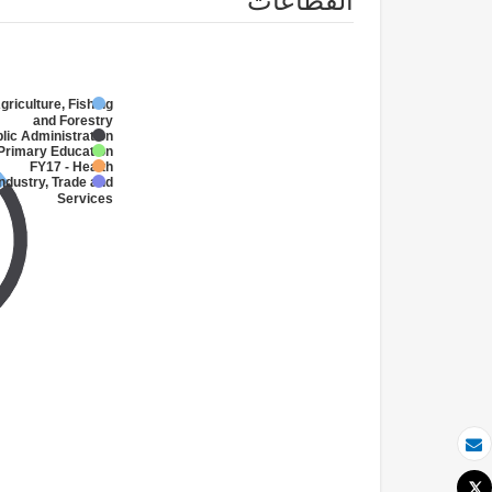
القطاعات
griculture, Fishing
and Forestry
lic Administration
 Primary Education
FY17 - Health
Industry, Trade and
Services
بريد الكتروني
Tweet