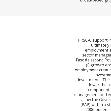
broad-based grow
PRSC-6 support PR
ultimately 
employment an
sector manageme
Faso#s second Pove
(i) growth an
employment creatio
investme
investments. The 
lower the co
component e
management and ex-
allow the Govern
(PAP) within a 
2006 budget. 